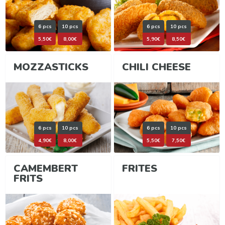
6 pcs
10 pcs
6 pcs
10 pcs
5,50€
8,00€
5,90€
8,50€
MOZZASTICKS
CHILI CHEESE
6 pcs
10 pcs
6 pcs
10 pcs
4,90€
8,00€
5,50€
7,50€
CAMEMBERT
FRITES
FRITS