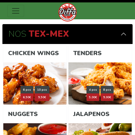
NOS
TEX-MEX
CHICKEN WINGS
TENDERS
6 pcs
10 pcs
4 pcs
8 pcs
6,50€
9,50€
5,00€
9,00€
NUGGETS
JALAPENOS