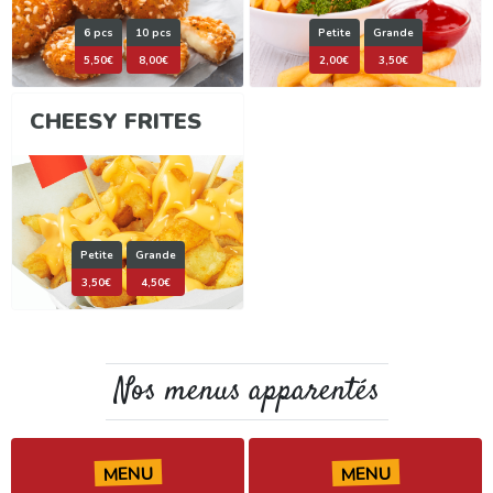
6 pcs
10 pcs
Petite
Grande
5,50€
8,00€
2,00€
3,50€
CHEESY FRITES
Petite
Grande
3,50€
4,50€
Nos menus apparentés
MENU
MENU