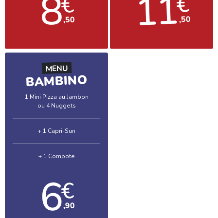
11
8
€
€
,50
,50
MENU
BAMBINO
1 Mini Pizza au Jambon
ou 4 Nuggets
+ 1 Capri-Sun
+ 1 Compote
6
€
,90